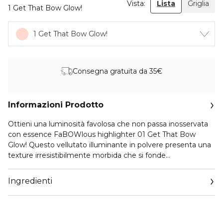
Vista:
Lista
Griglia
1 Get That Bow Glow!
1 Get That Bow Glow!
Consegna gratuita da 35€
Informazioni Prodotto
Ottieni una luminosità favolosa che non passa inosservata
con essence FaBOWlous highlighter 01 Get That Bow
Glow! Questo vellutato illuminante in polvere presenta una
texture irresistibilmente morbida che si fonde
perfettamente sulla pelle. La formula scintillante illumina
guance e occhi, aggiungendo un bagliore rosato
Ingredienti
esattamente dove vuoi che risplenda. È disponibile in una
pratica confezione che entra in tasca e presenta
un'incisione unica e faBOWlous. La formula morbida crea
un finish ipnotico e naturale, perfetta sia per l’uso