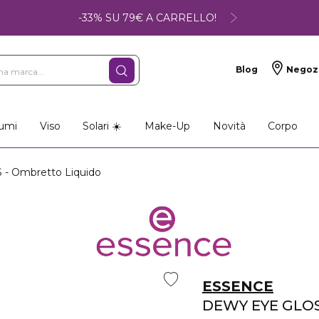
-33% SU 79€ A CARRELLO!
Blog
Negoz
umi
Viso
Solari ☀️
Make-Up
Novità
Corpo
 Ombretto Liquido
ESSENCE
DEWY EYE GLO