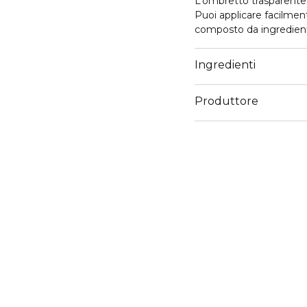
L’ombretto trasparente 
Puoi applicare facilmen
composto da ingredienti
un’occhiata e crea diver
brillare tutti i volti!
Ingredienti
Produttore
Email
info@cosnova.com