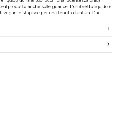
e liquido dona ai tuoi occhi una lucentezza unica.
te il prodotto anche sulle guance. L’ombretto liquido è
 vegani e stupisce per una tenuta duratura. Dai
si look per i tuoi look occhi. In questo modo, farai