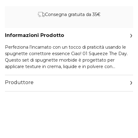
Consegna gratuita da 35€
Informazioni Prodotto
Perfeziona l’incarnato con un tocco di praticità usando le
spugnette correttore essence Ciao! 01 Squeeze The Day.
Questo set di spugnette morbide è progettato per
applicare texture in crema, liquide e in polvere con
precisione e comfort. Grazie alla loro dimensione ideale, le
spugnette sono perfette per la delicata zona occhi e per
Produttore
aree mirate, aiutando a sfumare il correttore in modo
uniforme per un finish naturale. Il materiale flessibile è
Email
delicato sulla pelle e si adatta facilmente a diverse texture.
info@cosnova.com
Con il loro design giocoso CIAO, queste spugnette
correttore trasformano i ritocchi quotidiani in un momento
beauty facile e piacevole.