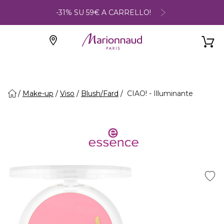
-31% SU 59€ A CARRELLO!
Make-up
Viso
Blush/Fard
CIAO! - Illuminante