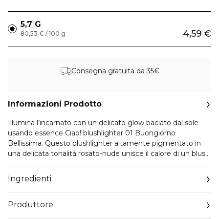
5,7 G
4,59 €
80,53 € / 100 g
Consegna gratuita da 35€
Informazioni Prodotto
Illumina l’incarnato con un delicato glow baciato dal sole
usando essence Ciao! blushlighter 01 Buongiorno
Bellissima. Questo blushlighter altamente pigmentato in
una delicata tonalità rosato-nude unisce il calore di un blush
alla luminosità di un illuminante per creare guance
naturalmente radiose con delicati riflessi scintillanti. La
Ingredienti
formula pressata in polvere ha una texture setosa e
morbida che si fonde perfettamente con la pelle, offrendo
Produttore
un’alta resa colore con un finish leggero e modulabile.
Perfetto per aggiungere un tocco di colore sano e una