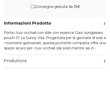
Consegna gratuita da 35€
Informazioni Prodotto
Porta i tuoi occhiali con stile con essence Ciao! sunglasses
pouch 01 La Sunny Vita. Progettata per le giornate di sole e
i momenti spensierati, questa pochette compatta offre uno
spazio sicuro per i tuoi occhiali (da sole) mentre sei in
movimento. Si adatta a quasi tutte le dimensioni di occhiali
da sole e li mantiene al sicuro all’interno. Grazie al pratico
Produttore
gancio, la custodia può essere facilmente agganciata alla
borsa, diventando il compagno perfetto per viaggi,
Email
passeggiate in città o giornate al mare. Completata da
info@cosnova.com
giocosi dettagli CIAO, aggiunge un tocco divertente
d’ispirazione mediterranea ai tuoi accessori quotidiani —
perché le sunny vibes meritano una custodia di stile.