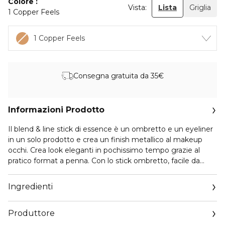
Colore
Vista:
Lista
Griglia
1 Copper Feels
1 Copper Feels
Consegna gratuita da 35€
Informazioni Prodotto
Il blend & line stick di essence è un ombretto e un eyeliner
in un solo prodotto e crea un finish metallico al makeup
occhi. Crea look eleganti in pochissimo tempo grazie al
pratico format a penna. Con lo stick ombretto, facile da
sfumare e di lunga durata si possono creare diersi look unici
di makeup ombretto e eyeliner, dai più delicati ai più audaci.
Ingredienti
Produttore