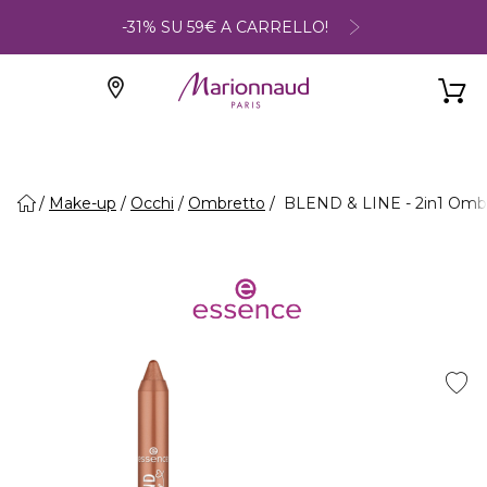
-31% SU 59€ A CARRELLO!
Make-up
Occhi
Ombretto
BLEND & LINE - 2in1 Ombre