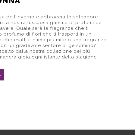
ONNA
ezza dell’inverno e abbraccia lo splendore
on la nostra lussuosa gamma di profumi da
mavera. Quale sarà la fragranza che ti
 profumo di fiori che ti trasporti in un
o che esalti il clima più mite o una fragranza
on un gradevole sentore di gelsomino?
celto dalla nostra collezione dei più
manerà gioia ogni istante della stagione!
A