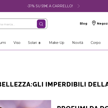
-31% SU 59€ A CARRELLO!
Blog
Negoz
umi
Viso
Solari ☀️
Make-Up
Novità
Corpo
BELLEZZA:GLI IMPERDIBILI DELL