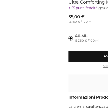
Ultra Comforting
55 punti fedeltà
grazi
55,00 €
137,50 € / 100 ml
40 ML
137,50 € / 100 ml
Informazioni Prod
La crema, caratterizzat