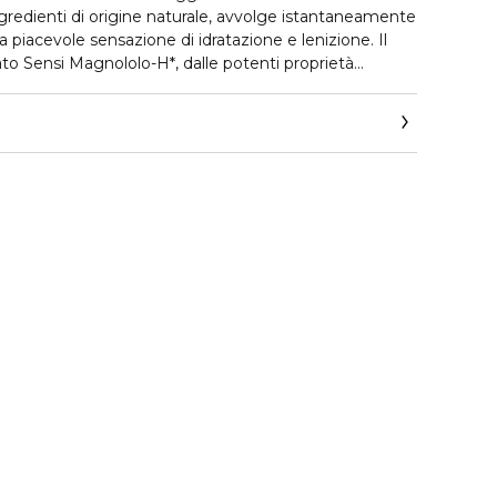
ngredienti di origine naturale, avvolge istantaneamente
na piacevole sensazione di idratazione e lenizione. Il
to Sensi Magnololo-H*, dalle potenti proprietà
tendenza della pelle all'irritazione e ripristina
. L'estratto biologico di Centella asiatica rafforza le
gli effetti negativi dei raggi UV ed altri fattori esterni,
 di invecchiamento precoce. La pelle ritrova comfort e
noso.
el marchio Dr Irena Eris, n. P.442160.