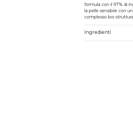
formula con il 97% di i
la pelle sensibile con u
complesso bio-struttura
antiossidanti, attenua la 
l'equilibrio idro-lipidico
Ingredienti
difese della pelle contro 
contrastando i processi
un aspetto sano e lumi
*Richiesta di brevetto d