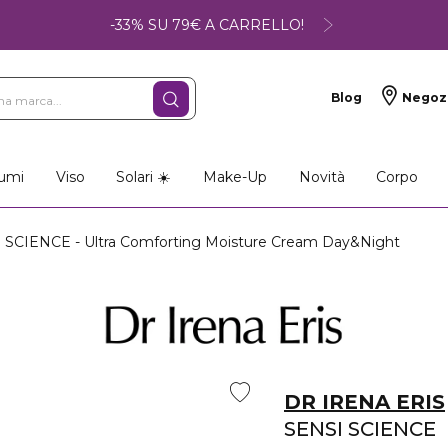
-33% SU 79€ A CARRELLO!
Blog
Negoz
umi
Viso
Solari ☀️
Make-Up
Novità
Corpo
SCIENCE - Ultra Comforting Moisture Cream Day&Night
DR IRENA ERIS
SENSI SCIENCE