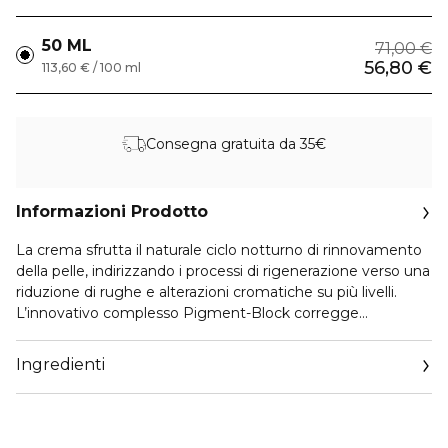
50 ML
71,00 €
56,80 €
113,60 € / 100 ml
Consegna gratuita da 35€
Informazioni Prodotto
La crema sfrutta il naturale ciclo notturno di rinnovamento
della pelle, indirizzando i processi di rigenerazione verso una
riduzione di rughe e alterazioni cromatiche su più livelli.
L’innovativo complesso Pigment-Block corregge
efficacemente le macchie pigmentate e uniforma il
colorito. Le matrichine contenute nella crema aumentano
Ingredienti
la produzione delle proteine della matrice intercellulare* e
migliorano la struttura reticolare della pelle. Insieme all'acido
ialuronico sferico, questi principi attivi garantiscono un
effetto di distensione delle rughe e un visibile aumento