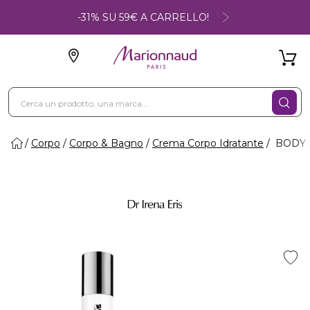
-31% SU 59€ A CARRELLO!
Corpo
Corpo & Bagno
Crema Corpo Idratante
BODY AR