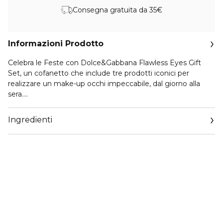
Consegna gratuita da 35€
Informazioni Prodotto
Celebra le Feste con Dolce&Gabbana Flawless Eyes Gift
Set, un cofanetto che include tre prodotti iconici per
realizzare un make-up occhi impeccabile, dal giorno alla
sera.
Ever Icon Eye Palette - 01. Amber Venus - Marroni iconici,
Ingredienti
l’alleata perfetta per creare look versatili che si adattano
con eleganza dal giorno alla sera. La palette ti invita a
raccontare la tua personale storia di colore e a diventare la
tua stessa Icona. Pensata come compagna ideale da
portare sempre con sé, include 6 tonalità a lunga tenuta in
una varietà di finish sorprendenti opaco, satinato, metallico
soft e brillante per combinazioni infinite adatte a ogni
occasione e stagione. Con una tenuta testata fino a 10 ore*
e una performance anti-sbavatura**, gli ombretti assicurano
una perfetta aderenza e un risultato no-crease, per un look