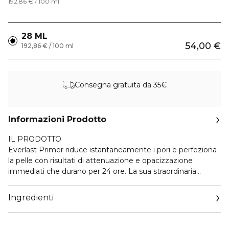
192,86 € / 100 ml
28 ML
54,00 €
192,86 € / 100 ml
Consegna gratuita da 35€
Informazioni Prodotto
IL PRODOTTO
Everlast Primer riduce istantaneamente i pori e perfeziona
la pelle con risultati di attenuazione e opacizzazione
immediati che durano per 24 ore. La sua straordinaria
formula controlla la lucentezza assicurando un delicato
effetto soft-focus che dura tutto il giorno, valorizzando il
Ingredienti
tono della pelle grazie al suo tono uniformante adatto a
tutti i tipi di carnagione. Preparare la pelle con la massima
sicurezza prima di applicare il trucco. Everlast Primer è