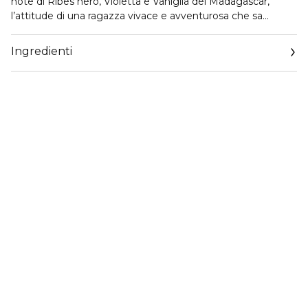
note di Ribes nero, Violetta e Vaniglia del Madagascar,
l’attitude di una ragazza vivace e avventurosa che sa
scegliere con determinazione la vita che desidera.
Ingredienti
IL DESIGN
Dolce&Gabbana Dolce Violet Eau de Toilette è racchiuso in
un flacone tinto di viola ammaliante.
L’iconico tappo floreale riflette l’accordo intrigante di
Violetta, cuore della fragranza.
Il flacone è ulteriormente impreziosito da un nastro in gros-
grain nero, un dettaglio sofisticato ed elegante come la
ragazza Dolce.