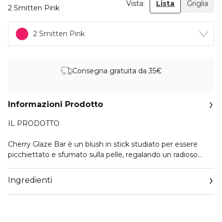
Vista:
Lista
Griglia
2 Smitten Pink
2 Smitten Pink
Consegna gratuita da 35€
Informazioni Prodotto
IL PRODOTTO
Cherry Glaze Bar è un blush in stick studiato per essere
picchiettato e sfumato sulla pelle, regalando un radioso
effetto 3D e un colore vivace. Disponibile in cinque tonalità
testate per valorizzare tutte le carnagioni, offre fino a 24
Ingredienti
ore di luminosità e di idratazione, grazie a una formula
waterproof e resistente al sudore* che dura tutto il giorno.
Lo stick ha un design innovativo, che permette
un’applicazione precisa e modulabile. La texture morbida e