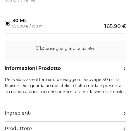
553,00 € / 100 ml
30 ML
165,90 €
553,00 € / 100 ml
Consegna gratuita da 35€
Informazioni Prodotto
Per valorizzare il formato da viaggio di Sauvage 30 ml, la
Maison Dior guarda ai suoi atelier di alta moda e presenta
un nuovo astuccio in edizione limitata dal fascino sartoriale.
Scegli la fragranza da vestire tra la leggendaria eau de
toilette, l’intensa eau de parfum oppure l’avvolgente
Ingredienti
parfum. Porta con te il tuo profumo da uomo preferito,
ovunque vai.
Produttore