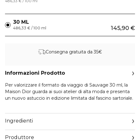
486,33 € / 100 ml
30 ML
145,90 €
486,33 € / 100 ml
Consegna gratuita da 35€
Informazioni Prodotto
Per valorizzare il formato da viaggio di Sauvage 30 ml, la
Maison Dior guarda ai suoi atelier di alta moda e presenta
un nuovo astuccio in edizione limitata dal fascino sartoriale.
Scegli la fragranza da vestire tra la leggendaria eau de
toilette, l’intensa eau de parfum oppure l’avvolgente
Ingredienti
parfum. Porta con te il tuo profumo da uomo preferito,
ovunque vai.
Produttore