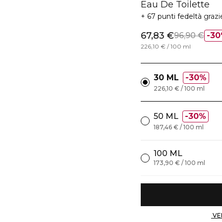
Eau De Toilette
67 punti fedeltà
grazi
67,83 €
96,90 €
30
226,10 € / 100 ml
30 ML
30%
226,10 € / 100 ml
50 ML
30%
187,46 € / 100 ml
100 ML
173,90 € / 100 ml