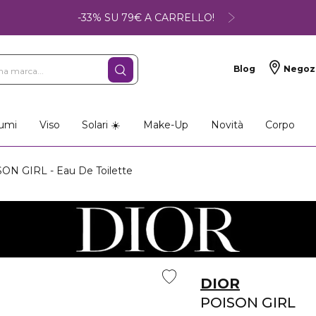
-33% SU 79€ A CARRELLO!
Blog
Negoz
so
Make-up
Profumi
umi
Viso
Solari ☀️
Make-Up
Novità
Corpo
ON GIRL - Eau De Toilette
DIOR
POISON GIRL