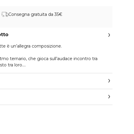
Consegna gratuita da 35€
otto
ette è un’allegra composizione.
itmo ternario, che gioca sull’audace incontro tra
to tra loro.
 e succose, come sorelle che chiacchierano e si fanno
. A seguire, un mazzo di fiori sensuali introduce un
a e fredda.
onka e vaniglia diffondono la loro carezza, sensuale e
t_it/beauty/contact-parfum
ghiaccio, ben consapevole dell’effetto che ha sugli
e Toilette sa come sfruttare la sua influenza. Una