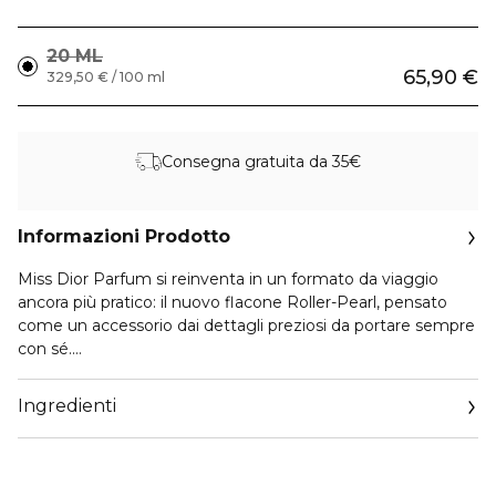
20 ML
65,90 €
329,50 € / 100 ml
Consegna gratuita da 35€
Informazioni Prodotto
Miss Dior Parfum si reinventa in un formato da viaggio
ancora più pratico: il nuovo flacone Roller-Pearl, pensato
come un accessorio dai dettagli preziosi da portare sempre
con sé.
Delizioso e pratico, consente un’applicazione “on-the-go”
Ingredienti
delicata. Sormontato da una perla in vetro, il Roller-Pearl
riprende i codici couture emblematici di Miss Dior, dal
motivo pied-de-poule inciso nel vetro all’etichetta couture.