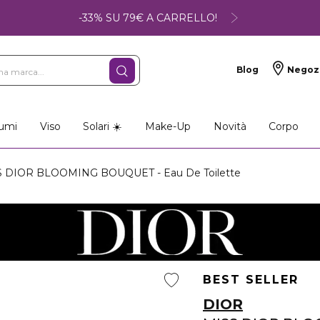
-33% SU 79€ A CARRELLO!
Blog
Negoz
umi
Viso
Solari ☀️
Make-Up
Novità
Corpo
 DIOR BLOOMING BOUQUET - Eau De Toilette
BEST SELLER
DIOR