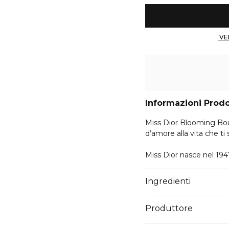
Informazioni Prod
Miss Dior Blooming Bou
d’amore alla vita che ti
Miss Dior nasce nel 1947
concepire un antidoto al
essenziale, legata al suo
Ingredienti
L’eau de toilette Miss
Produttore
floreale, vivace e delic
pieno di sfaccettature e 
Email