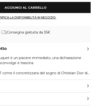
 AGGIUNGI AL CARRELLO 
 VERIFICA LA DISPONIBILITÀ IN NEGOZIO 
Consegna gratuita da 35€
otto
quet è un piacere immediato, una dichiarazione
 sconvolge e trascina.
 come il concretizzarsi del sogno di Christian Dior di
 grigiore. Da allora, la fragranza è rimasta fedele ed
 progetto bellezza e felicità.
 Dior Blooming Bouquet è pensata come un abbraccio
ato insieme. È un bouquet di boccioli appena dischiusi,
spontaneità. Il suo sillage pieno di contrasti si apre