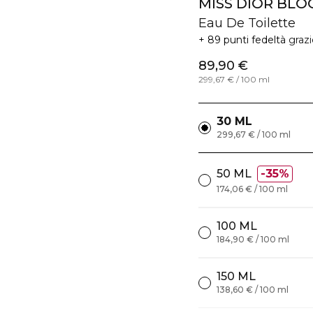
MISS DIOR BL
Eau De Toilette
89 punti fedeltà
graz
89,90 €
299,67 € / 100 ml
30 ML
299,67 € / 100 ml
50 ML
35%
174,06 € / 100 ml
100 ML
184,90 € / 100 ml
150 ML
138,60 € / 100 ml