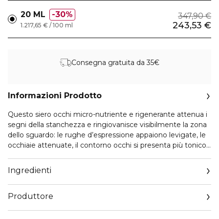
20 ML
30%
347,90 €
243,53 €
1.217,65 € / 100 ml
Consegna gratuita da 35€
Informazioni Prodotto
Questo siero occhi micro-nutriente e rigenerante attenua i
segni della stanchezza e ringiovanisce visibilmente la zona
dello sguardo: le rughe d’espressione appaiono levigate, le
occhiaie attenuate, il contorno occhi si presenta più tonico
e rassodato. In 1 mese, lo sguardo sembra ringiovanire di 2
anni¹.
Ingredienti
La formula del siero, arricchita con Nutri-Rosapeptide
Produttore
derivato dalla Rose de Granville, è ora 2 volte più ricca di
rame2, un minerale essenziale che favorisce la
Email
rigenerazione del contorno occhi segnato da età e stress.