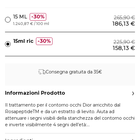
15 ML
30%
265,90 €
186,13 €
1.240,87 € / 100 ml
15ml ric
30%
225,90 €
158,13 €
Consegna gratuita da 35€
Informazioni Prodotto
Il trattamento per il contorno occhi Dior arricchito dal
RosapeptideTM e da un estratto di lievito. Aiuta ad
attenuare i segni visibili della stanchezza del contorno occhi
e inverte visibilmente 4 segni dell’età:
- Risolleva la palpebra superiore.