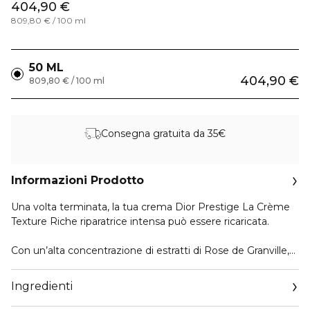
404,90 €
809,80 € / 100 ml
50 ML
404,90 €
809,80 € / 100 ml
Consegna gratuita da 35€
Informazioni Prodotto
Una volta terminata, la tua crema Dior Prestige La Crème
Texture Riche riparatrice intensa può essere ricaricata.
Con un’alta concentrazione di estratti di Rose de Granville,
questa crema per viso, collo e décolleté agisce in modo da
far apparire la pelle più densa e i contorni visibilmente
Ingredienti
risollevati.