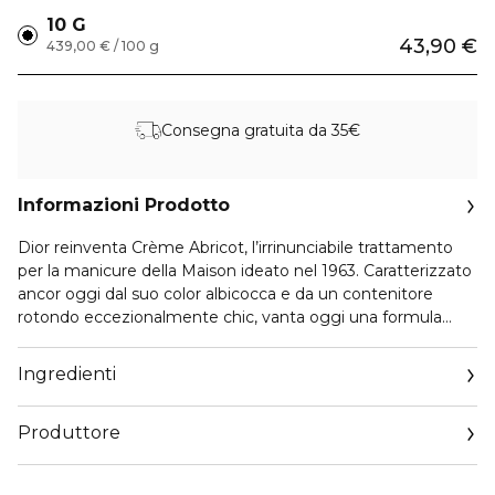
10 G
43,90 €
439,00 € / 100 g
Consegna gratuita da 35€
Informazioni Prodotto
Dior reinventa Crème Abricot, l’irrinunciabile trattamento
per la manicure della Maison ideato nel 1963. Caratterizzato
ancor oggi dal suo color albicocca e da un contenitore
rotondo eccezionalmente chic, vanta oggi una formula
infusa di olio di albicocca ed estratto di alga.
Ingredienti
Questa crema per le unghie aiuta ad avere unghie più belle
e resistenti, con risultati visibili sin dalle prime applicazioni.
Produttore
Contenuto della confezione: 10 g.
Email