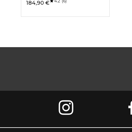
4.2
6
184,90 €