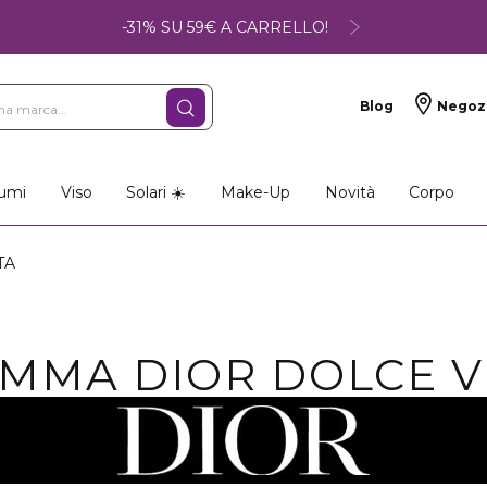
-31% SU 59€ A CARRELLO!
Blog
Negoz
umi
Viso
Solari ☀️
Make-Up
Novità
Corpo
TA
MMA DIOR DOLCE V