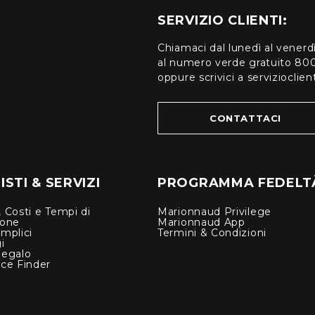
SERVIZIO CLIENTI:
Chiamaci dal lunedì al venerd
al numero verde gratuito 80
oppure scrivici a serviziocli
CONTATTACI
STI & SERVIZI
PROGRAMMA FEDELT
 Costi e Tempi di
Marionnaud Privilege
ione
Marionnaud App
mplici
Termini & Condizioni
i
Regalo
nce Finder