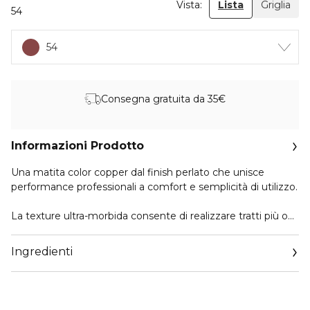
Vista:
Lista
Griglia
54
54
Consegna gratuita da 35€
Informazioni Prodotto
Una matita color copper dal finish perlato che unisce
performance professionali a comfort e semplicità di utilizzo.
La texture ultra-morbida consente di realizzare tratti più o
meno decisi, a seconda dell’intensità che si vuole dare al
proprio look.
Ingredienti
Una volta applicato il prodotto sull’occhio, asciuga
rapidamente e aderisce alla pelle, con un effetto colore
pieno e intenso.