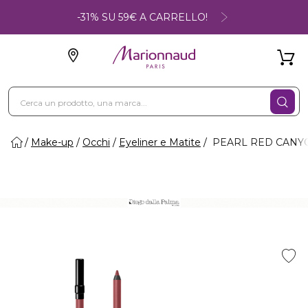
-31% SU 59€ A CARRELLO!
Make-up
Occhi
Eyeliner e Matite
PEARL RED CANYON 