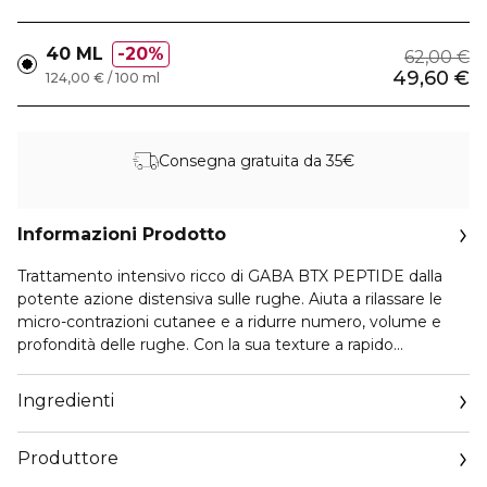
40 ML
20%
62,00 €
49,60 €
124,00 € / 100 ml
Consegna gratuita da 35€
Informazioni Prodotto
Trattamento intensivo ricco di GABA BTX PEPTIDE dalla
potente azione distensiva sulle rughe. Aiuta a rilassare le
micro-contrazioni cutanee e a ridurre numero, volume e
profondità delle rughe. Con la sua texture a rapido
assorbimento, dona immediatamente una sensazione di
estrema levigatezza e tonicità. Arricchito con jojoba second
Ingredienti
skin e acido jaluronico, che creano sul viso un film flessibile
ad effetto tensore, che distente e rimodella i contorni, per
Produttore
una pelle subito più liscia e dall’aspetto più giovane.