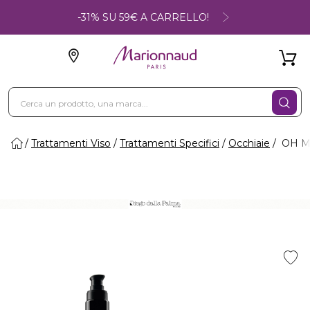
-31% SU 59€ A CARRELLO!
Trattamenti Viso
Trattamenti Specifici
Occhiaie
OH MY 