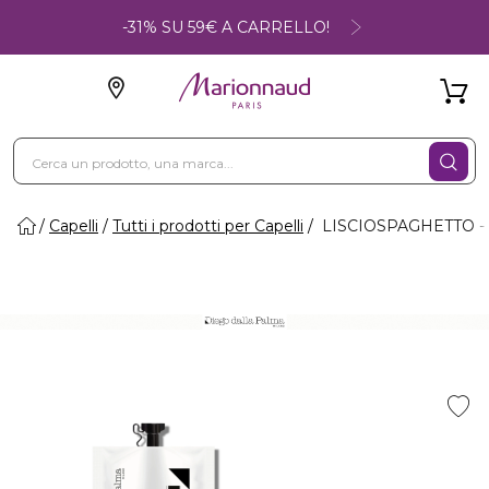
-31% SU 59€ A CARRELLO!
Capelli
Tutti i prodotti per Capelli
LISCIOSPAGHETTO - Ma