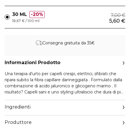
30 ML
20%
7,00 €
5,60 €
18,67 € / 100 ml
Consegna gratuita da 35€
Informazioni Prodotto
Una terapia d’urto per capelli crespi, elettrici, sfibrati che
ripara subito la fibra capillare danneggiata . Formulato dalla
combinazione di acido jaluronico e glicogeno marino . Il
risultato? Capelli sani e uno styling ultraliscio che dura di più,
grazie alle nanoparticelle di sericina che proteggono dal
crespo anche nelle giornate più umide.
Ingredienti
Produttore