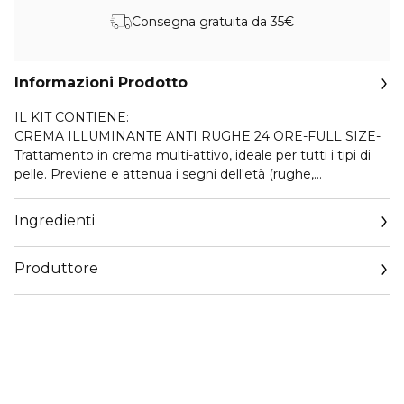
Consegna gratuita da 35€
Informazioni Prodotto
IL KIT CONTIENE:
CREMA ILLUMINANTE ANTI RUGHE 24 ORE-FULL SIZE-
Trattamento in crema multi-attivo, ideale per tutti i tipi di
pelle. Previene e attenua i segni dell'età (rughe,
disidratazione e macchie scure), restituendo al viso un
incarnato radioso e omogeneo.
Ingredienti
MASCHERA ILLUMINANTE ENERGIZZANTE-FULL SIZE-
Produttore
Un’infusione di vitamina C concentrata per ricaricare la pelle
con una potente sferzata di energia.
Email
customercare@diegodallapalma.com
CREMA DETERGENTE STRUCCANTE-SPECIAL SIZE-Con
la sua formulazione ricca e avvolgente deterge con
delicatezza ma ingloba perfettamente ogni residuo di
impurità e trucco, da viso, occhi e labbra, lasciando la pelle
morbida ed idratata.