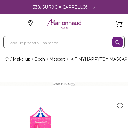
-33% SU 79€ A CARRELLO!
Make-up
Occhi
Mascara
KIT MYHAPPYTOY MASCARA 