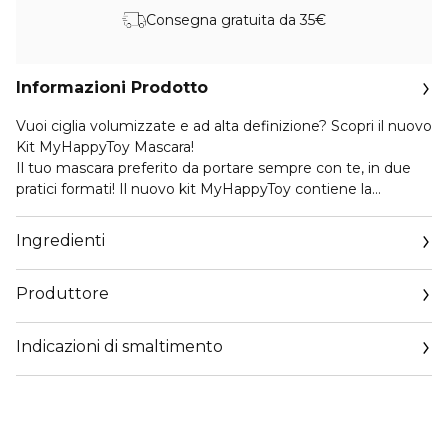
Consegna gratuita da 35€
Informazioni Prodotto
Vuoi ciglia volumizzate e ad alta definizione? Scopri il nuovo
Kit MyHappyToy Mascara!
Il tuo mascara preferito da portare sempre con te, in due
pratici formati! Il nuovo kit MyHappyToy contiene la
versione full size del mascara 13ml abbinata alla travel size
del MyPushUpToy lash primer 7,5ml, da portare sempre con
Ingredienti
te in borsa per un ritocco veloce al makeup o in valigia, per
non separarti neanche in vacanza dal tuo mascara del
Produttore
cuore!
Email
Non l'hai ancora provato? MyHappyToy
Indicazioni di smaltimento
customercare@diegodallapalma.com
è il mascara rivoluzionario che intensifica le ciglia alla radice
unendo le migliori performance di un mascara
volumizzante a quelle di un mascara ad alta definizione. Le
ciglia appariranno da subito incurvate e sollevate per un
immediato e straordinario effetto “push-up”!