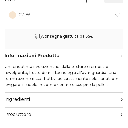
271W
271W
Consegna gratuita da 35€
Informazioni Prodotto
Un fondotinta rivoluzionario, dalla texture cremosa e
avvolgente, frutto di una tecnologia all'avanguardia. Una
formulazione ricca di attivi accuratamente selezionati per
levigare, rimpolpare, perfezionare e scolpire la pelle
offrendo un effetto liftante e soft-focus adatto ad ogni età.
E' in sintesi il segreto di bellezza definitivo per un incarnato
Ingredienti
impeccabile e naturalmente "filtrato". Long lasting 12H.
Idratazione prolungata 12H
Produttore
Email