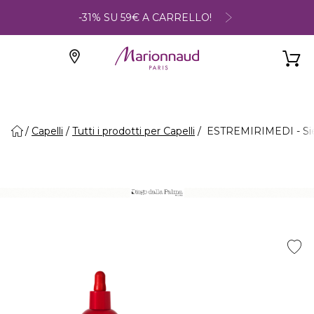
-31% SU 59€ A CARRELLO!
Capelli
Tutti i prodotti per Capelli
ESTREMIRIMEDI - Siero