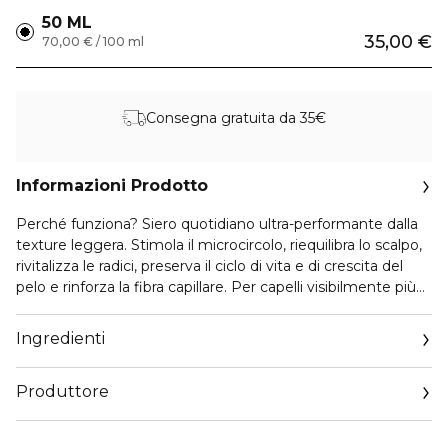
50 ML
35,00 €
70,00 € / 100 ml
Consegna gratuita da 35€
Informazioni Prodotto
Perché funziona? Siero quotidiano ultra-performante dalla
texture leggera. Stimola il microcircolo, riequilibra lo scalpo,
rivitalizza le radici, preserva il ciclo di vita e di crescita del
pelo e rinforza la fibra capillare. Per capelli visibilmente più
densi, sani e voluminosi in sole 6 settimane.
Ingredienti
come si usa? applicare qualche goccia direttamente sullo
scalpo e/o barba asciutti o tamponati, massaggiare
Produttore
delicatamente con le dita, non risciacquare. Procedere con
lo styling abituale. Da utilizzare tutti i giorni per 6 settimane,
Email
poi applicare 3-4 volte a settimana per mantenere i risultati.