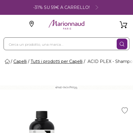
-31% SU 59€ A CARRELLO!
Capelli
Tutti i prodotti per Capelli
ACID PLEX - Shampoo 