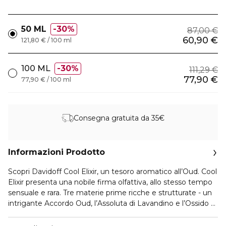
50 ML
30%
87,00 €
60,90 €
121,80 € / 100 ml
100 ML
30%
111,29 €
77,90 €
77,90 € / 100 ml
Consegna gratuita da 35€
Informazioni Prodotto
Scopri Davidoff Cool Elixir, un tesoro aromatico all’Oud. Cool
Elixir presenta una nobile firma olfattiva, allo stesso tempo
sensuale e rara. Tre materie prime ricche e strutturate - un
intrigante Accordo Oud, l’Assoluta di Lavandino e l’Ossido di
Rosa - conferiscono al profumo legnoso un profilo elegante
e prezioso.