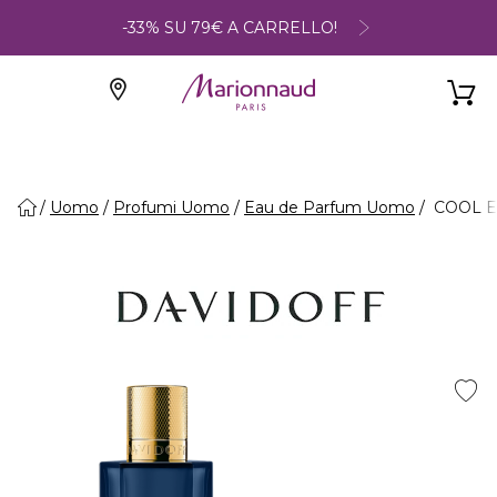
-33% SU 79€ A CARRELLO!
Uomo
Profumi Uomo
Eau de Parfum Uomo
COOL EL