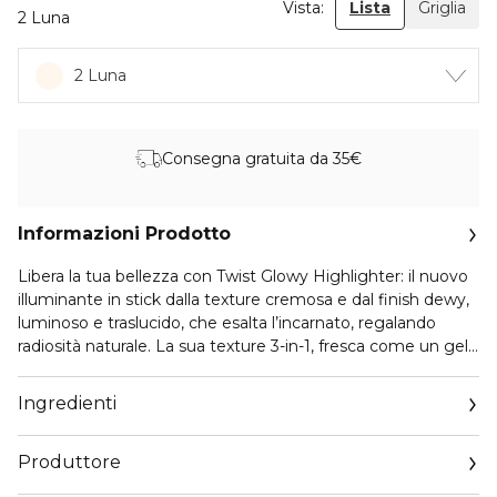
Vista:
Lista
Griglia
2 Luna
2 Luna
Consegna gratuita da 35€
Informazioni Prodotto
Libera la tua bellezza con Twist Glowy Highlighter: il nuovo
illuminante in stick dalla texture cremosa e dal finish dewy,
luminoso e traslucido, che esalta l’incarnato, regalando
radiosità naturale. La sua texture 3-in-1, fresca come un gel,
fondente come una crema e leggera come una polvere, si
sfuma con facilità e si fonde perfettamente sulla pelle.
Ingredienti
Arricchito con Burro di Pesca Italiana nutriente, Acido
Ialuronico e Pro-Collagene, ad azione idratante, Twist Glowy
Produttore
Highlighter leviga e idrata la pelle, senza lasciare segni e
senza depositarsi nelle linee sottili o nelle rughe del viso.