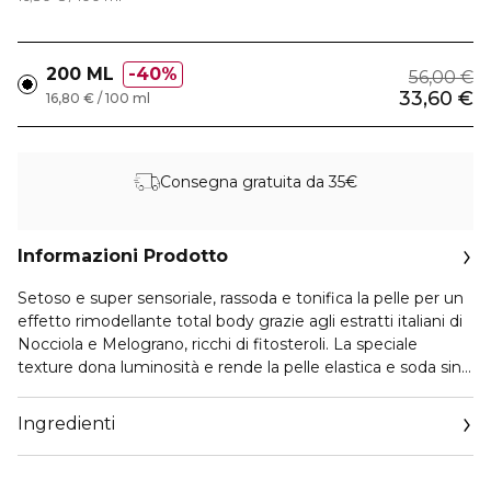
200 ML
40%
56,00 €
33,60 €
16,80 € / 100 ml
Consegna gratuita da 35€
Informazioni Prodotto
Setoso e super sensoriale, rassoda e tonifica la pelle per un
effetto rimodellante total body grazie agli estratti italiani di
Nocciola e Melograno, ricchi di fitosteroli. La speciale
texture dona luminosità e rende la pelle elastica e soda sin
dalla prima applicazione.
Un prezioso complesso vegetale assicura una costante
Ingredienti
azione rassodante riparatrice.Di giorno fortifica la pelle dalle
aggressioni esterne e la rendono più compatta. Di notte
stimola i processi di autoriparazione del tessuto cutaneo.