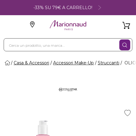
-33% SU 79€ A CARRELLO!
Casa & Accessori
Accessori Make-Up
Struccanti
OLIO 