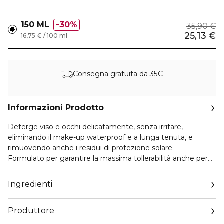
150 ML
30%
35,90 €
25,13 €
16,75 € / 100 ml
Consegna gratuita da 35€
Informazioni Prodotto
Deterge viso e occhi delicatamente, senza irritare,
eliminando il make-up waterproof e a lunga tenuta, e
rimuovendo anche i residui di protezione solare.
Formulato per garantire la massima tollerabilità anche per
pelle e occhi sensibili, è arricchito con due attivi botanici
italiani: Achillea idratante e lenitiva e Viola Tricolore
Ingredienti
equilibrante e rigenerante. Contiene inoltre un fermentato
di Salice Bianco, ricco di prebiotici naturali derivanti da
Produttore
Cicoria e Soia, che rispetta il microbioma della pelle
migliorando la naturale funzione protettiva della pelle.