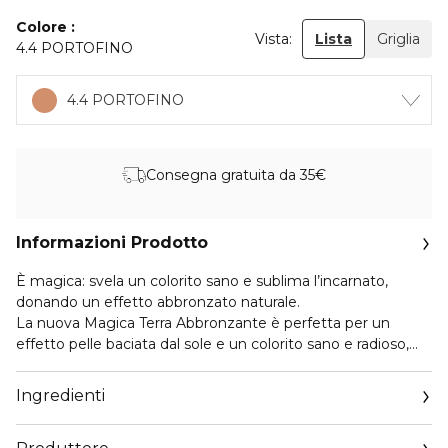
Colore
Vista:
Lista
Griglia
4.4 PORTOFINO
4.4 PORTOFINO
Consegna gratuita da 35€
Informazioni Prodotto
È magica: svela un colorito sano e sublima l’incarnato,
donando un effetto abbronzato naturale.
La nuova Magica Terra Abbronzante è perfetta per un
effetto pelle baciata dal sole e un colorito sano e radioso,
tutto l’anno.
La sua texture di nuova generazione, super sensoriale al
Ingredienti
tatto, aderisce perfettamente alla pelle, regalando un
effetto vellutato in grado di attenuare la lucidità, senza