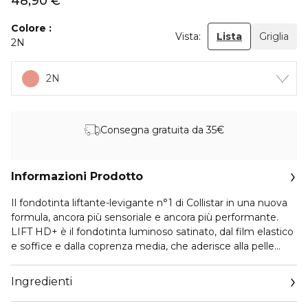
48,90 €
Colore
Vista:
Lista
Griglia
2N
2N
Consegna gratuita da 35€
Informazioni Prodotto
Il fondotinta liftante-levigante n°1 di Collistar in una nuova
formula, ancora più sensoriale e ancora più performante.
LIFT HD+ è il fondotinta luminoso satinato, dal film elastico
e soffice e dalla coprenza media, che aderisce alla pelle
perfettamente, andando a levigare istantaneamente i
segni del tempo, per una pelle più distesa, elastica e
Ingredienti
compatta.
La sua speciale texture dalla sensorialità ibrida, cremosa al