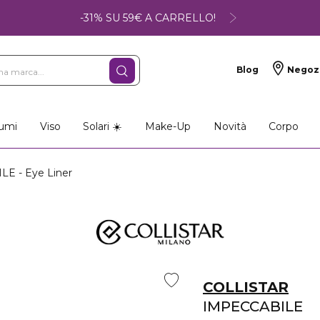
-31% SU 59€ A CARRELLO!
Blog
Negoz
umi
Viso
Solari ☀️
Make-Up
Novità
Corpo
E - Eye Liner
COLLISTAR
IMPECCABILE