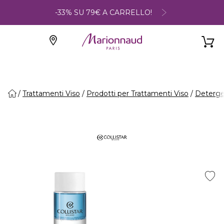
-33% SU 79€ A CARRELLO!
Trattamenti Viso
Prodotti per Trattamenti Viso
Deterge