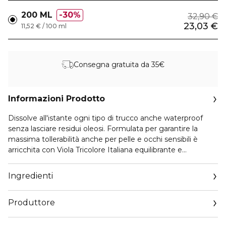
200 ML
30%
32,90 €
23,03 €
11,52 € / 100 ml
Consegna gratuita da 35€
Informazioni Prodotto
Dissolve all'istante ogni tipo di trucco anche waterproof
senza lasciare residui oleosi. Formulata per garantire la
massima tollerabilità anche per pelle e occhi sensibili è
arricchita con Viola Tricolore Italiana equilibrante e
rigenerante e con Inulina, prebiotico naturale che rispetta il
microbioma della pelle.
Ingredienti
PACKAGING DI ECO-DESIGN
Produttore
100% PACKAGING RICICLABILE
100% FLACONE RICICLATO
Email