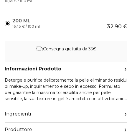
16,45 € / 100 ml
200 ML
32,90 €
16,45 € / 100 ml
Consegna gratuita da 35€
Informazioni Prodotto
Deterge e purifica delicatamente la pelle eliminando residui
di make-up, inquinamento e sebo in eccesso. Formulato
per garantire la massima tollerabilità anche per pelle
sensibile, la sua texture in gel è arricchita con attivi botanici
italiani: Acqua di Limone purificante e astringente, Viola
Tricolore equilibrante e rigenerante. Inoltre contiene Inulina,
Ingredienti
un prebiotico naturale che rispetta il microbioma della pelle.
Produttore
PACKAGING DI ECO-DESIGN