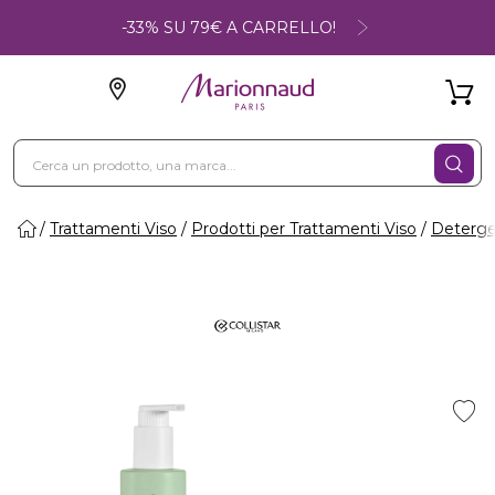
-33% SU 79€ A CARRELLO!
Trattamenti Viso
Prodotti per Trattamenti Viso
Deterge