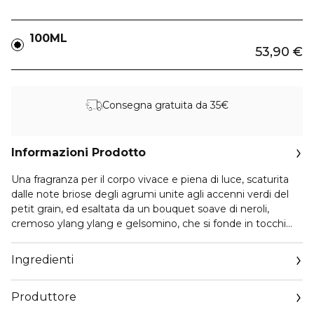
100ML
53,90 €
Consegna gratuita da 35€
Informazioni Prodotto
Una fragranza per il corpo vivace e piena di luce, scaturita
dalle note briose degli agrumi unite agli accenni verdi del
petit grain, ed esaltata da un bouquet soave di neroli,
cremoso ylang ylang e gelsomino, che si fonde in tocchi
aromatici e profondi di elicriso e ambra.
Grazie agli estratti addolcenti e idratanti di Fiori d’Arancio ed
Ingredienti
Elicriso italiani, inoltre, offre molteplici benefici sia alla pelle
che alla mente.
Produttore