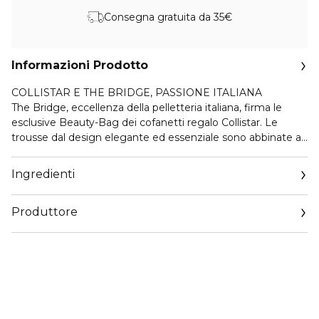
Consegna gratuita da 35€
Informazioni Prodotto
COLLISTAR E THE BRIDGE, PASSIONE ITALIANA
The Bridge, eccellenza della pelletteria italiana, firma le
esclusive Beauty-Bag dei cofanetti regalo Collistar. Le
trousse dal design elegante ed essenziale sono abbinate ai
prodotti Collistar più amati: scegli la tua combinazione tra le
proposte delle linee Trucco, Viso, Corpo e Uomo.
Ingredienti
ACQUAGEL ACIDO IALURONICO + CERAMIDI
Produttore
Trattamento in crema-gel con 4 pesi molecolari di Acido
Ialuronico per assicurare un'idratazione intensa e multi-
Email
livello. L'Acido Ialuronico selezionato è una speciale
customercare@collistar.it
combinazione di 4 pesi molecolari diversi:
1. alto: forma un film protettivo sulla superficie cutanea
limitando la fisiologica perdita d'acqua;
2. medio-alto: trattiene l'acqua sulla superficie cutanea
nutrendo lo stato corneo;