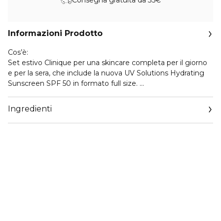
Informazioni Prodotto
Cos’è:
Set estivo Clinique per una skincare completa per il giorno
e per la sera, che include la nuova UV Solutions Hydrating
Sunscreen SPF 50 in formato full size.
Dettagli del prodotto:
Ingredienti
• La nuova UV Solutions Hydrating Sunscreen SPF 50 40ml
è una protezione solare idratante quotidiana e ultraleggera,
arricchita con attivi skincare per offrire idratazione
immediata e duratura. Protegge dai raggi UV e grazie alla
sua formula con antiossidanti aiuta a contrastare i radicali
liberi e a prevenire i primi segni dell’invecchiamento.
• Moisture Surge 100H Auto-Replenishing Hydrator 15ml
combatte la disidratazione quotidiana. Questo idratante
gel-crema senza oli, formulato con un esclusivo
biofermento di aloe e acido ialuronico, penetra in profondità