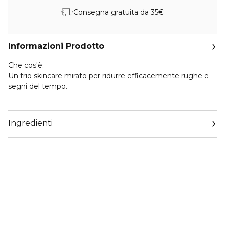
Consegna gratuita da 35€
Informazioni Prodotto
Che cos'è:
Un trio skincare mirato per ridurre efficacemente rughe e
segni del tempo.
Testati contro le allergie. Privi di profumo al 100%.
Ingredienti
Dettagli del prodotto:
- Clinique Smart Clinical Repair Lifting Face + Neck Cream
riduce l’aspetto di linee e rughe su viso e collo, donando
idratazione alla pelle.
- Clinique Smart Clinical Repair Wrinkle Correcting Eye
Cream aiuta a rinforzare la naturale struttura della pelle e ad
attenuare visibilmente linee e rughe del contorno occhi.
- Clinique Smart Clinical Repair Wrinkle Correcting Serum
agisce su tutte le tipologie di rughe e segni del tempo
aiutando a levigare, rimpolpare e riparare la pelle.