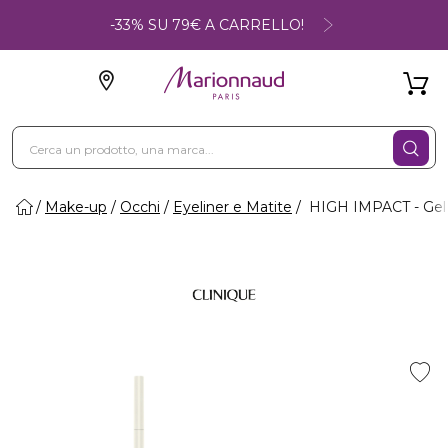
-33% SU 79€ A CARRELLO!
Make-up
Occhi
Eyeliner e Matite
HIGH IMPACT - Gel Te