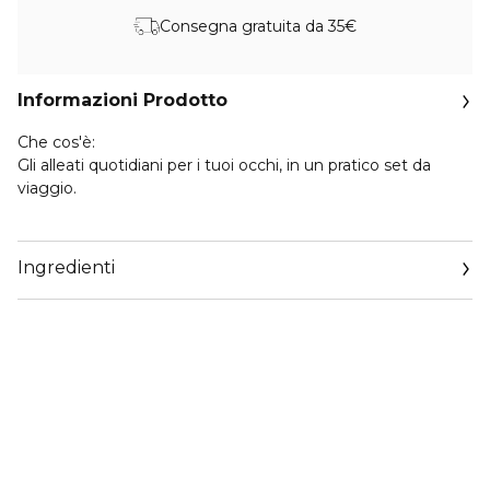
Consegna gratuita da 35€
Informazioni Prodotto
Che cos'è:
Gli alleati quotidiani per i tuoi occhi, in un pratico set da
viaggio.
Testati contro le allergie. Privi di profumo al 100%.
Ingredienti
Dettagli del prodotto:
- All About Eyes crema gel che aiuta a ridurre visibilmente
borse e occhiaie.
- High Impact Mascara dona volume e lunghezza alle ciglia,
per uno sguardo più intenso e definito.
- Take The Day Off Cleansing Balm si trasforma da balsamo
solido a olio setoso, rimuovendo il makeup più ostinato, il
sebo in eccesso e le impurità.
Caratteristiche della formula: