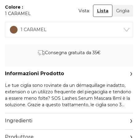
Colore
Vista:
Lista
Griglia
1 CARAMEL
1 CARAMEL
Consegna gratuita da 35€
Informazioni Prodotto
Le tue ciglia sono rovinate da un démaquillage inadatto,
extension o un utilizzo frequente del piegaciglia e tendono
a essere meno folte? SOS Lashes Serum Mascara 8ml è la
soluzione. Grazie a questo trattamento, le ciglia sono 3
volte più voluminose e più spesse, per un risultato naturale.
Questo trattamento all’avanguardia è arricchito con
Ingredienti
l’imprescindibile LASH BOOSTING COMPLEX, per allungare
visibilmente le ciglia e fortificarle. Applicazione dopo
Produttore
applicazione sono visibilmente più lunghe e spesse.