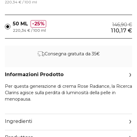
220,34 € / 100 ml
50 ML
25%
146,90 €
110,17 €
220,34 € / 100 ml
Consegna gratuita da 35€
Informazioni Prodotto
Per questa generazione di crema Rose Radiance, la Ricerca
Clarins agisce sulla perdita di luminosità della pelle in
menopausa.
Il cuore della sua formula inedita è il nuovo complesso
luminosità [PEPTIDE - POMEGRANATE POWER], che
Ingredienti
contribuisce all’uniformità dell’incarnato e a rivitalizzare la
pelle. Risultato: La pelle, più liscia, riflette meglio la luce e ha