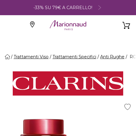
-33% SU 79€ A CARRELLO!
Trattamenti Viso
Trattamenti Specifici
Anti Rughe
ROS