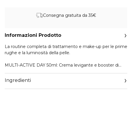
Consegna gratuita da 35€
Informazioni Prodotto
La routine completa di trattamento e make-up per le prime
rughe e la luminosità della pelle.
MULTI-ACTIVE DAY 50ml: Crema levigante e booster di
luminosità. Texture fondente. Arricchita con [NIACINAMIDE
+ SEA HOLLY EXTRACT].
Ingredienti
MULTI-ACTIVE NUIT 15ml: Crema notte levigante
rigenerante arricchita con [NIACINAMIDE + SEA HOLLY
EXTRACT]. Texture che dona comfort.
DOUBLE SERUM 9 1,9ml: Double Serum si spinge oltre i
confini dell’innovazione anti-età e si reinventa con una
nuova generazione dall’efficacia aumentata.